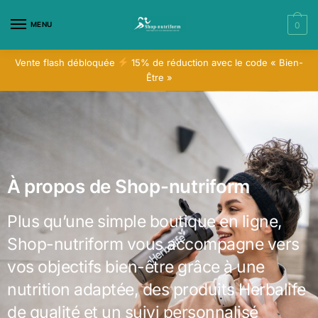
MENU
0
Vente flash débloquée
15% de réduction avec le code « Bien-
Être »
À propos de Shop-nutriform
Plus qu’une simple boutique en ligne,
Shop-nutriform vous accompagne vers
vos objectifs bien-être grâce à une
nutrition adaptée, des produits Herbalife
de qualité et un suivi personnalisé