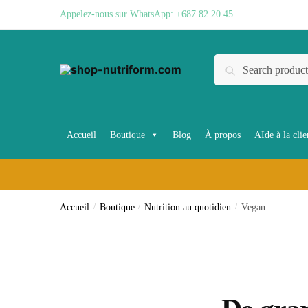
Skip
Skip
Appelez-nous sur WhatsApp: +687 82 20 45
to
to
navigation
content
Recherche
Recherche
pour :
Accueil
Boutique
Blog
À propos
AIde à la clie
Accueil
/
Boutique
/
Nutrition au quotidien
/
Vegan