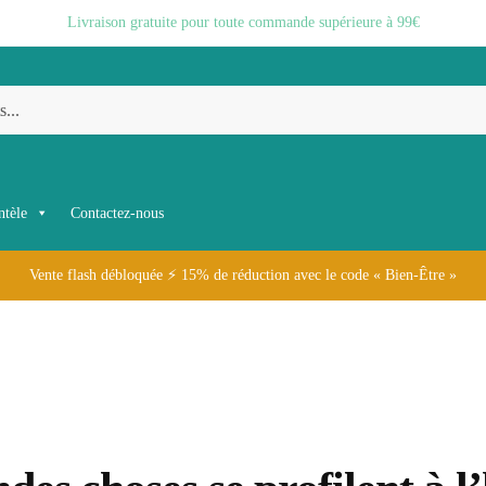
Livraison gratuite pour toute commande supérieure à 99€
ntèle
Contactez-nous
Vente flash débloquée ⚡ 15% de réduction avec le code « Bien-Être »