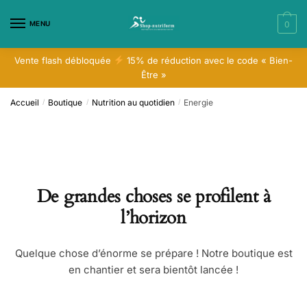
Skip
Skip
to
to
MENU
0
navigation
content
Vente flash débloquée
15% de réduction avec le code « Bien-
Être »
Accueil
Boutique
Nutrition au quotidien
Energie
/
/
/
De grandes choses se profilent à
l’horizon
Quelque chose d’énorme se prépare ! Notre boutique est
en chantier et sera bientôt lancée !