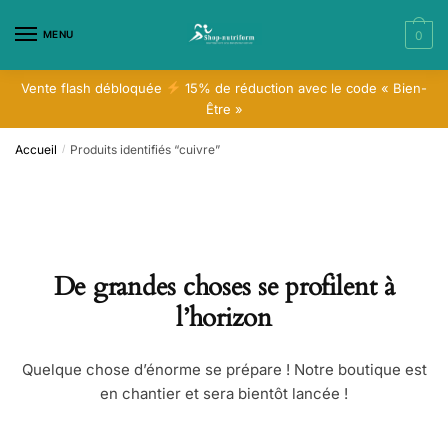
Skip
Skip
to
to
MENU
0
navigation
content
Vente flash débloquée
15% de réduction avec le code « Bien-
Être »
Accueil
Produits identifiés “cuivre”
/
De grandes choses se profilent à
l’horizon
Quelque chose d’énorme se prépare ! Notre boutique est
en chantier et sera bientôt lancée !