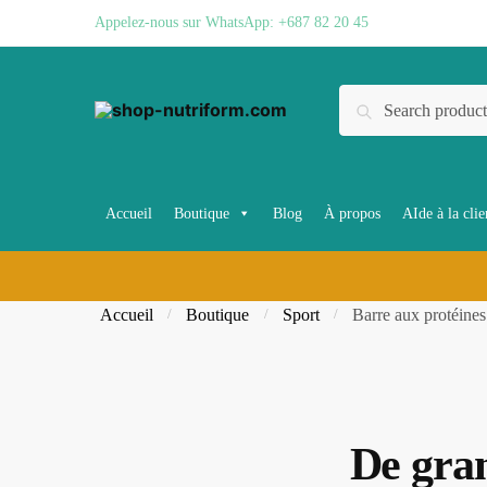
Skip
Skip
Appelez-nous sur WhatsApp: +687 82 20 45
to
to
navigation
content
Recherche
Recherche
pour :
Accueil
Boutique
Blog
À propos
AIde à la clie
Accueil
Boutique
Sport
Barre aux protéines
/
/
/
De gran