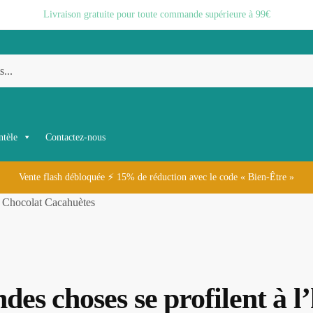
Livraison gratuite pour toute commande supérieure à 99€
ntèle
Contactez-nous
Vente flash débloquée ⚡ 15% de réduction avec le code « Bien-Être »
​ Chocolat Cacahuètes
des choses se profilent à l