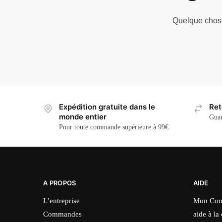
Quelque chose 
Expédition gratuite dans le
Ret
monde entier
Guar
Pour toute commande supérieure à 99€
A PROPOS
AIDE
L’entreprise
Mon Com
Commandes
aide à la 