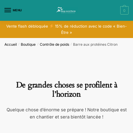
Skip
Skip
to
to
MENU
0
navigation
content
Vente flash débloquée
15% de réduction avec le code « Bien-
Être »
Accueil
Boutique
Contrôle de poids
Barre aux protéines Citron
/
/
/
De grandes choses se profilent à
l’horizon
Quelque chose d’énorme se prépare ! Notre boutique est
en chantier et sera bientôt lancée !