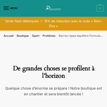
Skip
Skip
to
to
MENU
0
navigation
content
Vente flash débloquée
15% de réduction avec le code « Bien-
Être »
Accueil
Boutique
Sport
Protéines
Barres repas équilibre Formula 1 Express
/
/
/
/
De grandes choses se profilent à
l’horizon
Quelque chose d’énorme se prépare ! Notre boutique est
en chantier et sera bientôt lancée !