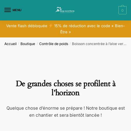
MENU
0
Vente flash débloquée
15% de réduction avec le code « Bien-
Être »
Accueil
Boutique
Contrôle de poids
​​Boisson concentrée à l’aloe vera​ saveur nature
/
/
/
De grandes choses se profilent à
l’horizon
Quelque chose d’énorme se prépare ! Notre boutique est
en chantier et sera bientôt lancée !