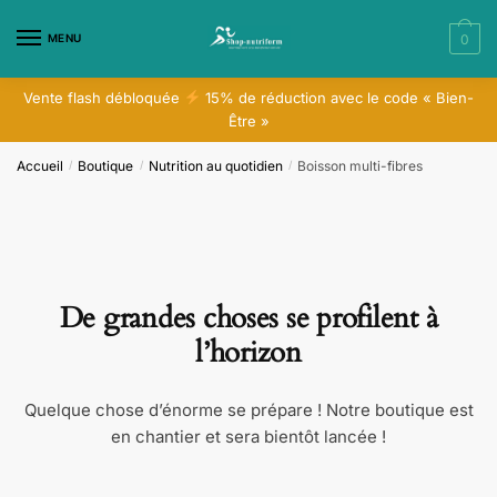
Skip
Skip
to
to
MENU
0
navigation
content
Vente flash débloquée
15% de réduction avec le code « Bien-
Être »
Accueil
Boutique
Nutrition au quotidien
​​Boisson multi-fibres
/
/
/
De grandes choses se profilent à
l’horizon
Quelque chose d’énorme se prépare ! Notre boutique est
en chantier et sera bientôt lancée !