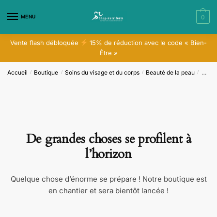
Skip
Skip
to
to
MENU
0
navigation
content
Vente flash débloquée
15% de réduction avec le code « Bien-
Être »
Accueil
Boutique
Soins du visage et du corps
Beauté de la peau
Colla
/
/
/
/
De grandes choses se profilent à
l’horizon
Quelque chose d’énorme se prépare ! Notre boutique est
en chantier et sera bientôt lancée !