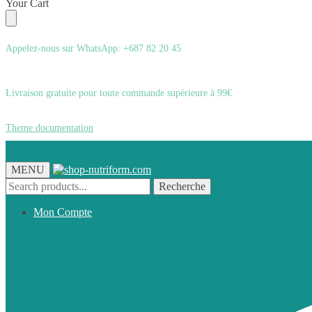
Skip
Skip
Your Cart
to
to
navigation
content
Appelez-nous sur WhatsApp: +687 82 20 45
Livraison gratuite pour toute commande supérieure à 99€
Theme documentation
MENU
Recherche
Recherche
pour :
Mon Compte