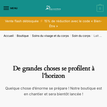
Skip
Skip
to
to
MENU
0
navigation
content
Vente flash débloquée
15% de réduction avec le code « Bien-
Être »
Accueil
Boutique
Soins du visage et du corps
Soin du corps
Lait Quotidien Apaisant Mains et Corps Herbal Aloe​
/
/
/
/
De grandes choses se profilent à
l’horizon
Quelque chose d’énorme se prépare ! Notre boutique est
en chantier et sera bientôt lancée !