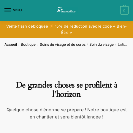
Skip
Skip
to
to
MENU
0
navigation
content
Vente flash débloquée
15% de réduction avec le code « Bien-
Être »
Accueil
Boutique
Soins du visage et du corps
Soin du visage
Lotion Tonique Revitalisante
/
/
/
/
De grandes choses se profilent à
l’horizon
Quelque chose d’énorme se prépare ! Notre boutique est
en chantier et sera bientôt lancée !