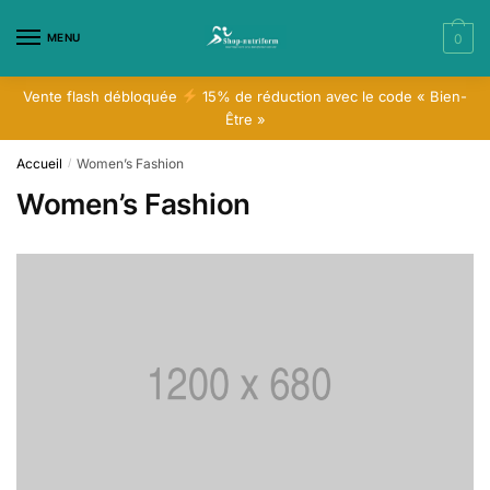
Skip
Skip
to
to
MENU
0
navigation
content
Vente flash débloquée
15% de réduction avec le code « Bien-
Être »
Accueil
Women’s Fashion
/
Women’s Fashion