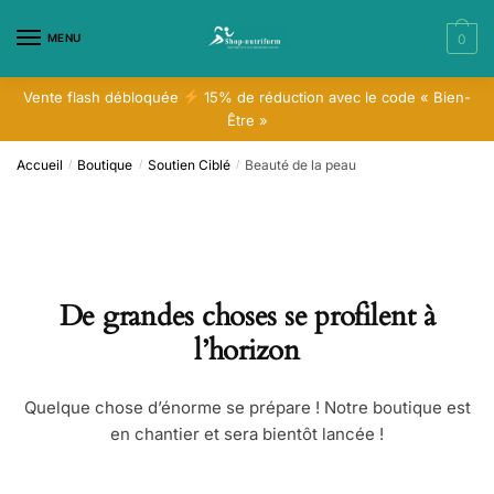
Skip
Skip
to
to
MENU
0
navigation
content
Vente flash débloquée
15% de réduction avec le code « Bien-
Être »
Accueil
Boutique
Soutien Ciblé
Beauté de la peau
/
/
/
De grandes choses se profilent à
l’horizon
Quelque chose d’énorme se prépare ! Notre boutique est
en chantier et sera bientôt lancée !